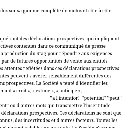
plus sur sa gamme complète de motos et côte à côte,
ué sont des déclarations prospectives, qui impliquent
spectives contenues dans ce communiqué de presse
er la production du Stag pour répondre aux exigences
t par de futures opportunités de vente aux entités
es attentes reflétées dans ces déclarations prospectives
tentes peuvent s'avérer sensiblement différentes des
s prospectives. La Société a tenté d'identifier les
nt « croit », « estime », « anticipe »,
''potentiel'' ''peut''
vement'' ou d'autres mots qui transmettre l'incertitude
 déclarations prospectives. Ces déclarations ne sont que
nnus, des incertitudes et d'autres facteurs. Toutes les
é ne sont valables qu'à sa date. La Société n'assume