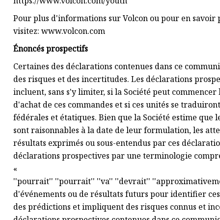
https://www.volcon.com/youth
Pour plus d'informations sur Volcon ou pour en savoir 
visitez: www.volcon.com
Énoncés prospectifs
Certaines des déclarations contenues dans ce communiq
des risques et des incertitudes. Les déclarations pro
incluent, sans s'y limiter, si la Société peut commenc
d'achat de ces commandes et si ces unités se traduiron
fédérales et étatiques. Bien que la Société estime que l
sont raisonnables à la date de leur formulation, les at
résultats exprimés ou sous-entendus par ces déclaration
déclarations prospectives par une terminologie comprena
« ''a l'intention'' 
''pourrait'' ''pourrait'' ''va'' ''devrait'' ''approximati
d'événements ou de résultats futurs pour identifier ces
des prédictions et impliquent des risques connus et inco
déclarations prospectives contenues dans ce communiqu