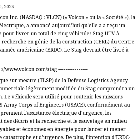
0, 2023
 Inc. (NASDAQ : VLCN) (« Volcon » ou la « Société »), la
électrique, a annoncé aujourd'hui qu'elle a a reçu un
pour livrer un total de cinq véhicules Stag UTV à
e recherche en génie de la construction (CERL) du Centre
armée américaine (ERDC). Le Stag devrait être livré à
ps://www.volcon.com/stag —-------------
ique sur mesure (TLSP) de la Defense Logistics Agency
 commerciale légèrement modifiée du Stag comprendra un
Le véhicule sera utilisé pour soutenir les missions
 US Army Corps of Engineers (USACE), conformément au
ennent l'assistance électrique d'urgence, les
t des débris et la recherche et le sauvetage en milieu
oyables et économes en énergie pour lancer et mener
 catastrophe et d'urgence. De plus, l'intention d'ERDC-