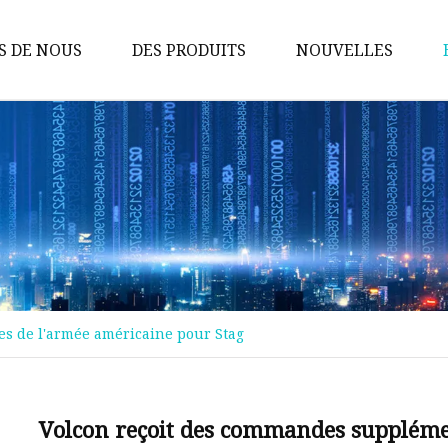
S DE NOUS
DES PRODUITS
NOUVELLES
Ceinture en similicuir
Ceinture large de 1 à 2 cm
Ceinture femme
Ceinture en diamant
Ceinture de perles
Ceinture
s de l'armée américaine pour Stag
Ceinture
Chaîne de taille
Ceinture en cuir
Volcon reçoit des commandes suppléme