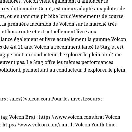
 améliorés. Volcon vient également d'annoncer le
 révolutionnaire Grunt, est mieux adapté aux pilotes de
cts, ou en tant que pit bike lors d'événements de course,
st la première incursion de Volcon sur le marché très
 et hors route et est actuellement livré aux
 lance également et livre actuellement la gamme Volcon
s de 4 à 11 ans. Volcon a récemment lancé le Stag et est
ag permet au conducteur d'explorer le plein air d'une
peuvent pas. Le Stag offre les mêmes performances
pollution), permettant au conducteur d'explorer le plein
rs :
sales@volcon.com
Pour les investisseurs :
stag Volcon Brat : https://www.volcon.com/brat Volcon
 https:/ /www.volcon.com/runt-lt Volcon Youth Line :