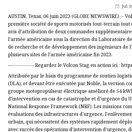
Ceinture cartable
Jul 1
Ceinture tactique
AUSTIN, Texas, 06 juin 2023 (GLOBE NEWSWIRE) -- Volcon
Chaîne de taille en diamant
première société de sports motorisés tout-terrain tout 
avis d'attribution de deux commandes supplémentaires 
Ceinture pleine de diamants
l'armée américaine sous la direction du Laboratoire d
Ceinture large perlée
de recherche et de développement des ingénieurs de l'
Perle Fine Ceinture
plusieurs sites de l'armée américaine fin 2023.
Ceinture large de 2 à 4 cm
—------------ Regardez le Volcon Stag en action ici : htt
Attribuée par le biais du programme de soutien logist
(DLA), et devant être exécutée par Noble, la version
groupe motopropulseur électrique amélioré de 54 kWh. 
d'intervention en cas de catastrophe et d'urgence du
National Response Framework (NRF). Les missions compr
évaluations des infrastructures d'urgence, l'enlèvemen
urbain, qui nécessitent des systèmes rapidement dépl
avec succès des opérations d'intervention d'urgence, de